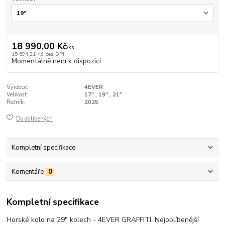
18 990,00 Kč
/
ks
15 694,21 Kč
bez DPH
Momentálně není k dispozici
Výrobce:
4EVER
Velikost:
17" , 19" , 21"
Ročník:
2025
Do oblíbených
Kompletní specifikace
Komentáře
0
Kompletní specifikace
Horské kolo na 29" kolech - 4EVER GRAFFITI. Nejoblíbenější