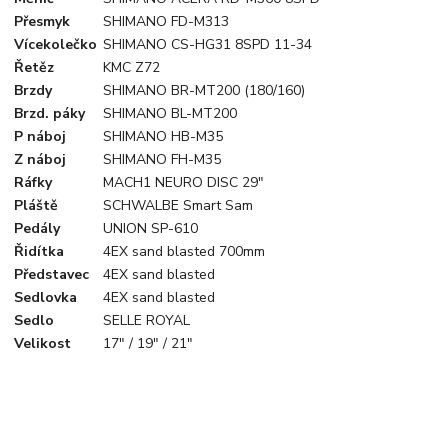
Přesmyk
SHIMANO FD-M313
Vícekolečko
SHIMANO CS-HG31 8SPD 11-34
Řetěz
KMC Z72
Brzdy
SHIMANO BR-MT200 (180/160)
Brzd. páky
SHIMANO BL-MT200
P náboj
SHIMANO HB-M35
Z náboj
SHIMANO FH-M35
Ráfky
MACH1 NEURO DISC 29"
Pláště
SCHWALBE Smart Sam
Pedály
UNION SP-610
Řidítka
4EX sand blasted 700mm
Představec
4EX sand blasted
Sedlovka
4EX sand blasted
Sedlo
SELLE ROYAL
Velikost
17" / 19" / 21"