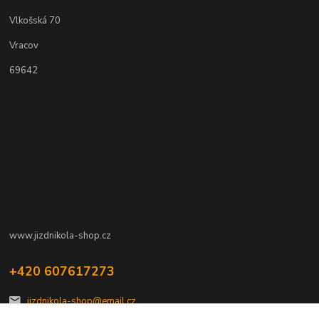
Vlkošská 70
Vracov
69642
www.jizdnikola-shop.cz
+420 607617273
jizdnikola-shop@email.cz