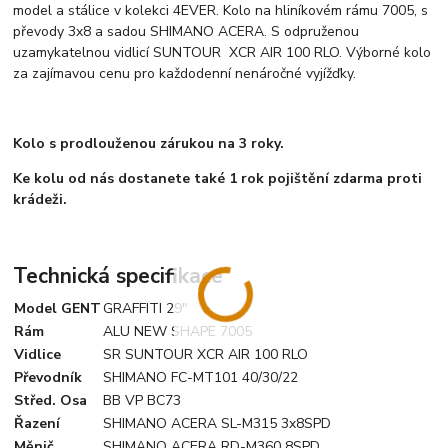
model a stálice v kolekci 4EVER. Kolo na hliníkovém rámu 7005, s
převody 3x8 a sadou SHIMANO ACERA. S odpruženou
uzamykatelnou vidlicí SUNTOUR XCR AIR 100 RLO. Výborné kolo
za zajímavou cenu pro každodenní nenáročné vyjížďky.
Kolo s prodlouženou zárukou na 3 roky.
Ke kolu od nás dostanete také 1 rok pojištění zdarma proti
krádeži.
Technická specifikace
Model GENT
GRAFFITI 29"
Rám
ALU NEW SHAPE 7005
Vidlice
SR SUNTOUR XCR AIR 100 RLO
Převodník
SHIMANO FC-MT101 40/30/22
Střed. Osa
BB VP BC73
Řazení
SHIMANO ACERA SL-M315 3x8SPD
Měnič
SHIMANO ACERA RD-M360 8SPD