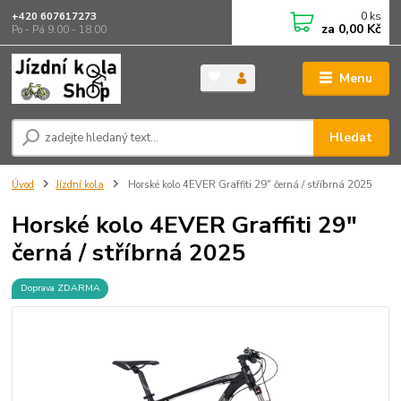
0
ks
+420 607617273
za
0,00 Kč
Po - Pá 9.00 - 18.00
Menu
Hledat
Úvod
Jízdní kola
Horské kolo 4EVER Graffiti 29" černá / stříbrná 2025
Horské kolo 4EVER Graffiti 29"
černá / stříbrná 2025
Doprava ZDARMA