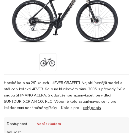
Horské kolo na 29" kolech - 4EVER GRAFFITI. Nejoblíbenější model a
stálice v kolekci 4EVER. Kolo na hliníkovém rámu 7005, s převody 3x8 a
sadou SHIMANO ACERA. S odpruženou uzamykatelnou vidlicí
SUNTOUR XCR AIR 100 RLO. Výborné kolo za zajímavou cenu pro
každodenní nenáročné vyjížďky. Kolo s pro...
celý popis
Dostupnost
Není skladem
Velikost