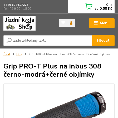
0
ks
+420 607617273
za
0,00 Kč
Po - Pá 9.00 - 18.00
Menu
Hledat
Úvod
Díly
Grip PRO-T Plus na inbus 308 černo-modrá+černé objímky
Grip PRO-T Plus na inbus 308
černo-modrá+černé objímky