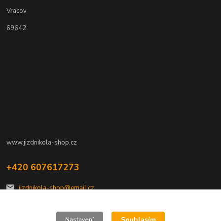
Vracov
69642
www.jizdnikola-shop.cz
+420 607617273
jizdnikola-shop@email.cz
Souhlasím
Nastavení