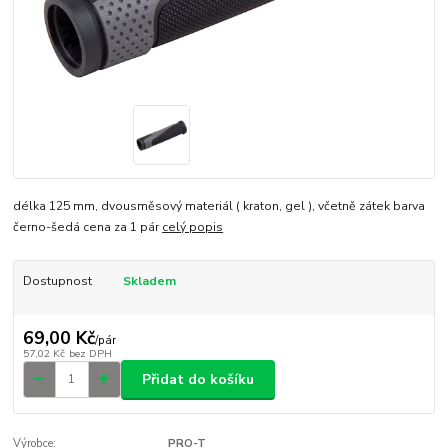
délka 125 mm, dvousměsový materiál ( kraton, gel ), včetně zátek barva
černo-šedá cena za 1 pár
celý popis
Dostupnost
Skladem
69,00 Kč
/
pár
57,02 Kč
bez DPH
Přidat do košíku
Výrobce:
PRO-T