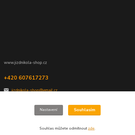
www.jizdnikola-shop.cz
+420 607617273
jizdnikola-shop@email.cz
Souhlasím
Nastavení
Souhlas můžete odmítnout
zde
.
Vytvořeno na
Eshop-rychle.cz