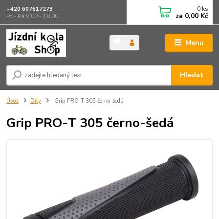
0
ks
+420 607617273
za
0,00 Kč
Po - Pá 9.00 - 18.00
Menu
Hledat
Úvod
Díly
Grip PRO-T 305 černo-šedá
Grip PRO-T 305 černo-šedá