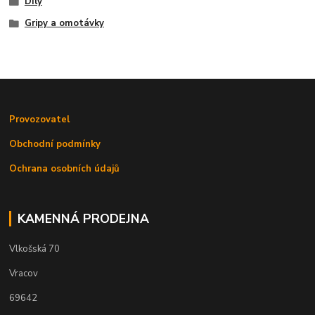
Díly
Gripy a omotávky
Provozovatel
Obchodní podmínky
Ochrana osobních údajů
KAMENNÁ PRODEJNA
Vlkošská 70
Vracov
69642