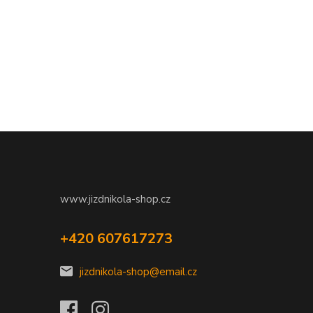
www.jizdnikola-shop.cz
+420 607617273
jizdnikola-shop@email.cz