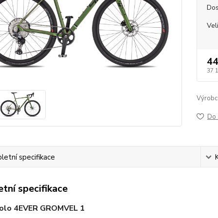
Dos
Vel
44
37 
Výrobc
Do 
etní specifikace
tní specifikace
kolo 4EVER GROMVEL 1