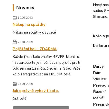
Nový mode
Novinky
sadou SH
Shimano. 
19.05.2023
Nákup na splátky
Nákup na splátky
číst celé
Kolo s p
25.01.2019
Ke kolu 
Pojištění kol - ZDARMA
Každé jízdní kolo značky 4EVER, které u
nás zakoupíte je možnost si pojistit proti
Barvy
odcizení na 12 měsíců zdarma. Stačí Vaše
Rám
kolo zaregistrovat na str...
číst celé
Vidlice
25.01.2019
Převodn
Jak správně vybavit kolo.
Řazení
Měnič
číst celé
Přesmy