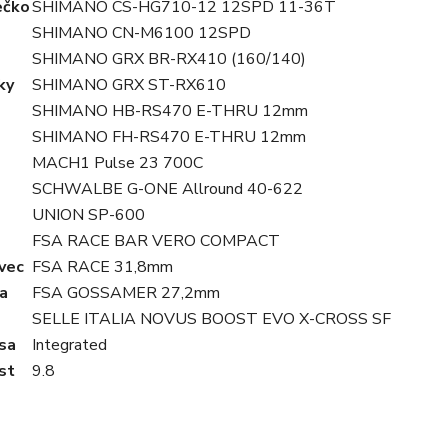
ečko
SHIMANO CS-HG710-12 12SPD 11-36T
SHIMANO CN-M6100 12SPD
SHIMANO GRX BR-RX410 (160/140)
ky
SHIMANO GRX ST-RX610
SHIMANO HB-RS470 E-THRU 12mm
SHIMANO FH-RS470 E-THRU 12mm
MACH1 Pulse 23 700C
SCHWALBE G-ONE Allround 40-622
UNION SP-600
FSA RACE BAR VERO COMPACT
vec
FSA RACE 31,8mm
a
FSA GOSSAMER 27,2mm
SELLE ITALIA NOVUS BOOST EVO X-CROSS SF
sa
Integrated
st
9.8