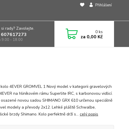
Přihlášení
 si rady? Zavolejte.
0
ks
 607617273
za
0,00 Kč
á 9.00 - 18.00
 kolo 4EVER GROMVEL 1 Nový model v kategorii gravelových
 4EVER na hliníkovém rámu Superlite IRC, s karbonovou vidlicí.
e osazené novou sadou SHIMANO GRX 610 určenou speciálně
avel modely a převody 2x12. Lehké pláště Schwalbe,
lické brzdy Shimano. Kolo perfektně drží s...
celý popis