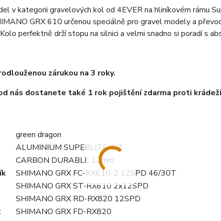
l v kategorii gravelových kol od 4EVER na hliníkovém rámu Supe
IMANO GRX 610 určenou speciálně pro gravel modely a převody
Kolo perfektně drží stopu na silnici a velmi snadno si poradí s a
rodlouženou zárukou na 3 roky.
od nás dostanete také 1 rok pojištění zdarma proti krádeži
green dragon
ALUMINIUM SUPERLITE ICR
CARBON DURABLE 12mm
ík
SHIMANO GRX FC-RX610-2 12SPD 46/30T
SHIMANO GRX ST-RX610 2x12SPD
SHIMANO GRX RD-RX820 12SPD
k
SHIMANO GRX FD-RX820