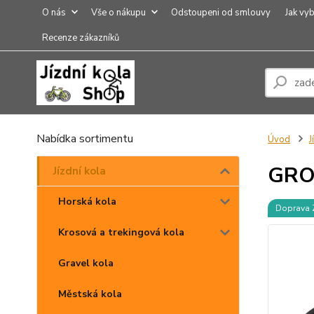
O nás
Vše o nákupu
Odstoupeni od smlouvy
Jak vyb
Recenze zákazníků
Nabídka sortimentu
Úvod
J
GRO
Jízdní kola
Horská kola
Doprava
Krosová a trekingová kola
Gravel kola
Městská kola