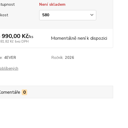
tupnost
Není skladem
ikost
 990,00 Kč
/
ks
Momentálně není k dispozici
181,82 Kč
bez DPH
e:
4EVER
Ročník:
2026
oblíbených
Komentáře
0