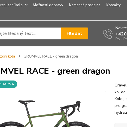
rat jízdní kolo
Možnosti dopravy
Kamenná prodejna
Kontakty
Nevíte
Hledat
+420
Po - P
ízdní kola
GROMVEL RACE - green dragon
MVEL RACE - green dragon
 ZDARMA
Gravel
kol od
Kolo j
pro gr
hydrau