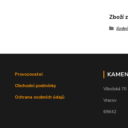
Zboží 
Jízdní
KAMEN
Provozovatel
Obchodní podmínky
Vlkošská 70
Ochrana osobních údajů
Vracov
69642