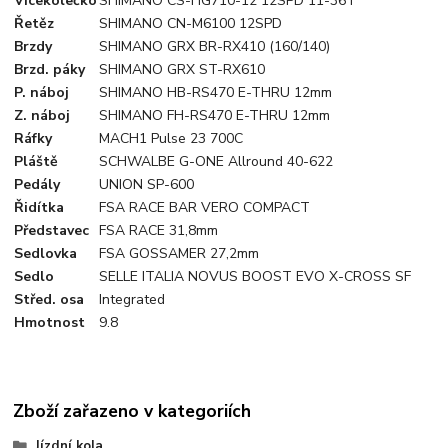
Více­kolečko
SHIMANO CS-HG710-12 12SPD 11-36T
Řetěz
SHIMANO CN-M6100 12SPD
Brzdy
SHIMANO GRX BR-RX410 (160/140)
Brzd. páky
SHIMANO GRX ST-RX610
P. náboj
SHIMANO HB-RS470 E-THRU 12mm
Z. náboj
SHIMANO FH-RS470 E-THRU 12mm
Ráfky
MACH1 Pulse 23 700C
Pláště
SCHWALBE G-ONE Allround 40-622
Pedály
UNION SP-600
Řidítka
FSA RACE BAR VERO COMPACT
Představec
FSA RACE 31,8mm
Sedlovka
FSA GOSSAMER 27,2mm
Sedlo
SELLE ITALIA NOVUS BOOST EVO X-CROSS SF
Střed. osa
Integrated
Hmotnost
9.8
Zboží zařazeno v kategoriích
Jízdní kola