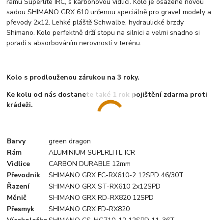
rámu Superlite IRC, s karbonovou vidlicí. Kolo je osazené novou
sadou SHIMANO GRX 610 určenou speciálně pro gravel modely a
převody 2x12. Lehké pláště Schwalbe, hydraulické brzdy
Shimano. Kolo perfektně drží stopu na silnici a velmi snadno si
poradí s absorbováním nerovností v terénu.
Kolo s prodlouženou zárukou na 3 roky.
Ke kolu od nás dostanete také 1 rok pojištění zdarma proti
krádeži.
Barvy
green dragon
Rám
ALUMINIUM SUPERLITE ICR
Vidlice
CARBON DURABLE 12mm
Převodník
SHIMANO GRX FC-RX610-2 12SPD 46/30T
Řazení
SHIMANO GRX ST-RX610 2x12SPD
Měnič
SHIMANO GRX RD-RX820 12SPD
Přesmyk
SHIMANO GRX FD-RX820