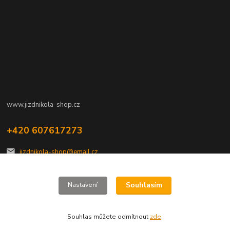
www.jizdnikola-shop.cz
+420 607617273
jizdnikola-shop@email.cz
Souhlasím
Nastavení
Souhlas můžete odmítnout
zde
.
Vytvořeno na
Eshop-rychle.cz