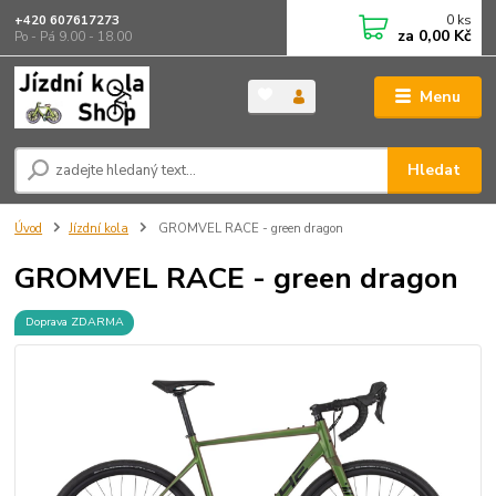
0
ks
+420 607617273
za
0,00 Kč
Po - Pá 9.00 - 18.00
Menu
Hledat
Úvod
Jízdní kola
GROMVEL RACE - green dragon
GROMVEL RACE - green dragon
Doprava ZDARMA