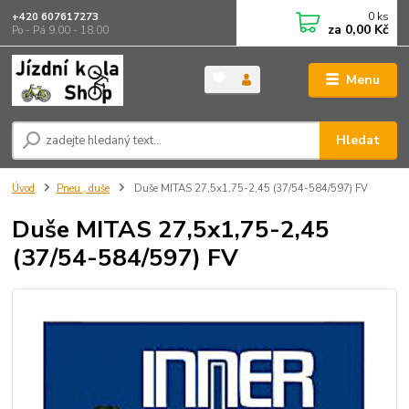
0
ks
+420 607617273
za
0,00 Kč
Po - Pá 9.00 - 18.00
Menu
Hledat
Úvod
Pneu , duše
Duše MITAS 27,5x1,75-2,45 (37/54-584/597) FV
Duše MITAS 27,5x1,75-2,45
(37/54-584/597) FV