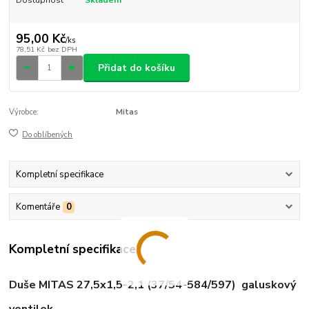
95,00 Kč
/
ks
78,51 Kč
bez DPH
Přidat do košíku
Výrobce:
Mitas
Do oblíbených
Kompletní specifikace
Komentáře
0
Kompletní specifikace
Duše MITAS 27,5x1,5-2,1 (37/54-584/597) galuskový