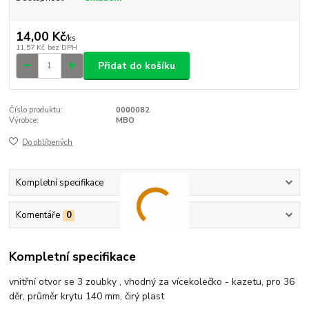
14,00 Kč
/
ks
11,57 Kč
bez DPH
Přidat do košíku
Číslo produktu:
0000082
Výrobce:
MBO
Do oblíbených
Kompletní specifikace
Komentáře
0
Kompletní specifikace
vnitřní otvor se 3 zoubky , vhodný za vícekolečko - kazetu, pro 36
děr, průměr krytu 140 mm, čirý plast