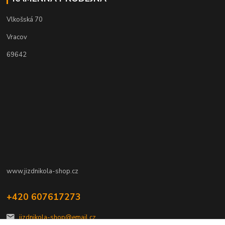
Vlkošská 70
Vracov
69642
www.jizdnikola-shop.cz
+420 607617273
jizdnikola-shop@email.cz