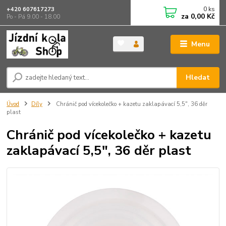
0
ks
+420 607617273
za
0,00 Kč
Po - Pá 9.00 - 18.00
Menu
Hledat
Úvod
Díly
Chránič pod vícekolečko + kazetu zaklapávací 5,5", 36 děr
plast
Chránič pod vícekolečko + kazetu
zaklapávací 5,5", 36 děr plast