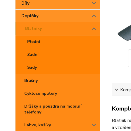
Díly
Doplňky
Blatníky
Přední
Zadní
Sady
Brašny
Kompl
Cyklocomputery
Držáky a pouzdra na mobilní
Komple
telefony
Blatník n
Láhve, košíky
a vzdálen