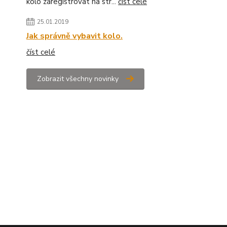
kolo zaregistrovat na str...
číst celé
25.01.2019
Jak správně vybavit kolo.
číst celé
Zobrazit všechny novinky