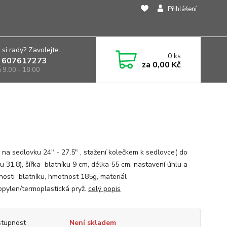
Přihlášení
 si rady? Zavolejte.
0
ks
 607617273
za
0,00 Kč
á 9.00 - 18.00
k na sedlovku 24" - 27,5" , stažení kolečkem k sedlovce( do
u 31,8), šířka blatníku 9 cm, délka 55 cm, nastavení úhlu a
nosti blatníku, hmotnost 185g, materiál
opylen/termoplastická pryž.
celý popis
tupnost
Není skladem