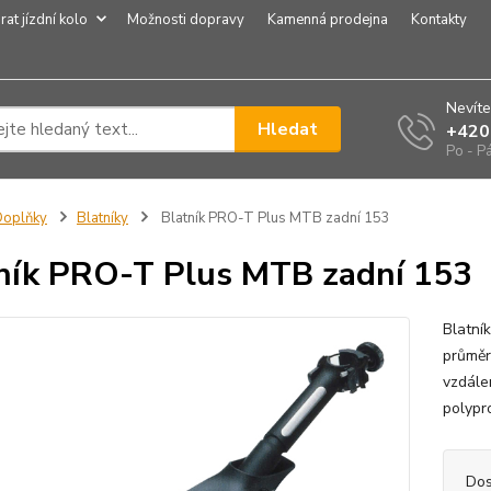
rat jízdní kolo
Možnosti dopravy
Kamenná prodejna
Kontakty
Nevíte
Hledat
+420
Po - P
Doplňky
Blatníky
Blatník PRO-T Plus MTB zadní 153
ník PRO-T Plus MTB zadní 153
Blatní
průměr
vzdále
polypr
Dos