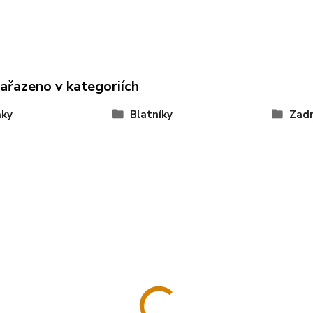
zařazeno v kategoriích
ňky
Blatníky
Zadn