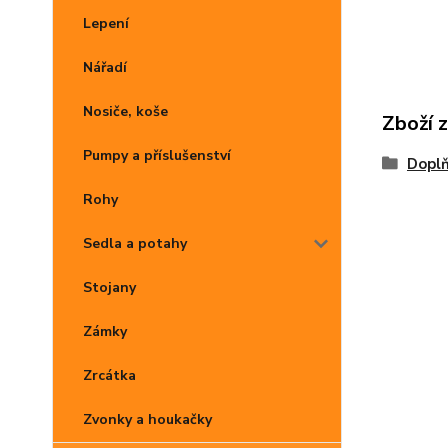
Lepení
Nářadí
Nosiče, koše
Zboží 
Pumpy a příslušenství
Dopl
Rohy
Sedla a potahy
Stojany
Zámky
Zrcátka
Zvonky a houkačky