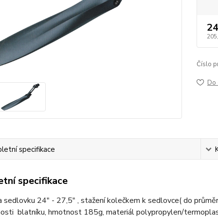
24
205
Číslo p
Do 
etní specifikace
tní specifikace
a sedlovku 24" - 27,5" , stažení kolečkem k sedlovce( do průměru
osti blatníku, hmotnost 185g, materiál polypropylen/termoplast