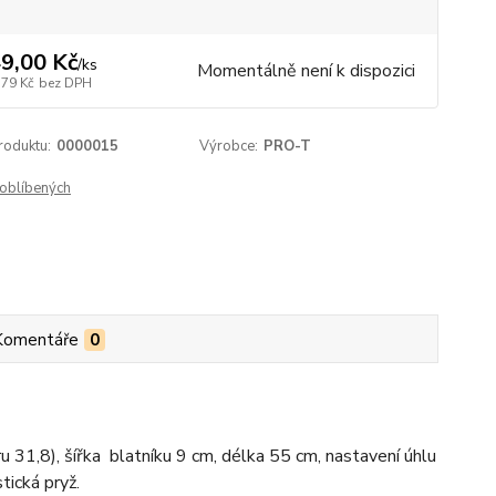
9,00 Kč
/
ks
Momentálně není k dispozici
,79 Kč
bez DPH
roduktu:
0000015
Výrobce:
PRO-T
oblíbených
Komentáře
0
 31,8), šířka blatníku 9 cm, délka 55 cm, nastavení úhlu
ická pryž.