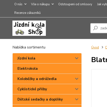
O nás
Vše o nákupu
Odstoupeni od smlouvy
Jak vyb
Recenze zákazníků
Nabídka sortimentu
Úvod
Blat
Jízdní kola
Elektrokola
Koloběžky a odrážedla
Cyklistické přilby
Dětské sedačky a doplňky