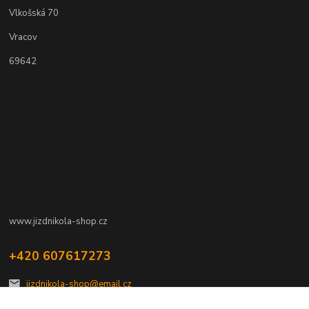
Vlkošská 70
Vracov
69642
www.jizdnikola-shop.cz
+420 607617273
jizdnikola-shop@email.cz