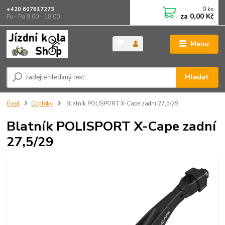
0
ks
+420 607617273
za
0,00 Kč
Po - Pá 9.00 - 18.00
Menu
Hledat
Úvod
Doplňky
Blatník POLISPORT X-Cape zadní 27,5/29
Blatník POLISPORT X-Cape zadní
27,5/29