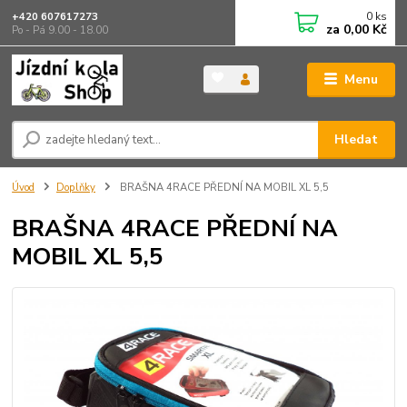
0
ks
+420 607617273
za
0,00 Kč
Po - Pá 9.00 - 18.00
Menu
Hledat
Úvod
Doplňky
BRAŠNA 4RACE PŘEDNÍ NA MOBIL XL 5,5
BRAŠNA 4RACE PŘEDNÍ NA
MOBIL XL 5,5