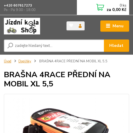
0
ks
+420 607617273
za
0,00 Kč
Po - Pá 9.00 - 18.00
Menu
Hledat
Úvod
Doplňky
BRAŠNA 4RACE PŘEDNÍ NA MOBIL XL 5,5
BRAŠNA 4RACE PŘEDNÍ NA
MOBIL XL 5,5