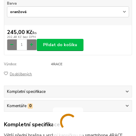
Barva
245,00 Kč
/
ks
202,48 Kč
bez DPH
Přidat do košíku
Výrobce:
4RACE
Do oblíbených
Kompletní specifikace
Komentáře
0
Kompletní specifikace
Větší přední brašna s vrchní kapsičkou na smartphone 4RACE