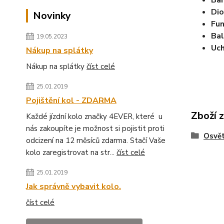
Bar
Dio
Novinky
Fu
Bal
19.05.2023
Uch
Nákup na splátky
Nákup na splátky
číst celé
25.01.2019
Pojištění kol - ZDARMA
Zboží 
Každé jízdní kolo značky 4EVER, které u
nás zakoupíte je možnost si pojistit proti
Osvět
odcizení na 12 měsíců zdarma. Stačí Vaše
kolo zaregistrovat na str...
číst celé
25.01.2019
Jak správně vybavit kolo.
číst celé