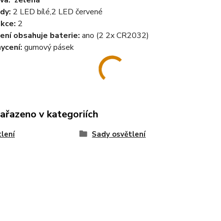
va: zelená
dy:
2 LED bílé,2 LED červené
nkce:
2
ení obsahuje baterie:
ano (2 2x CR2032)
ycení:
gumový pásek
zařazeno v kategoriích
lení
Sady osvětlení