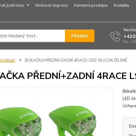
rat jízdní kolo
Možnosti dopravy
Kamenná prodejna
Kontakty
Nevíte
Hledat
+420
Po - P
světlení
BLIKAČKA PŘEDNÍ+ZADNÍ 4RACE LS03 SILICON ZELENÉ
KAČKA PŘEDNÍ+ZADNÍ 4RACE L
Blikač
LED če
Uchyce
Dos