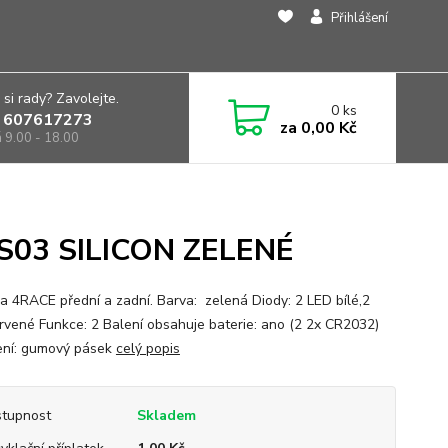
Přihlášení
 si rady? Zavolejte.
0
ks
 607617273
za
0,00 Kč
á 9.00 - 18.00
S03 SILICON ZELENÉ
ka 4RACE přední a zadní. Barva: zelená Diody: 2 LED bílé,2
rvené Funkce: 2 Balení obsahuje baterie: ano (2 2x CR2032)
ní: gumový pásek
celý popis
tupnost
Skladem