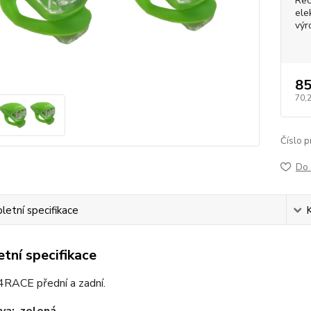
Rec
ele
výr
85
70,
Číslo p
Do 
etní specifikace
tní specifikace
4RACE přední a zadní.