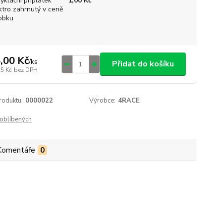
yklační příplatek
1,00 Kč
ktro zahrnutý v ceně
obku
,00 Kč
/
ks
Přidat do košíku
25 Kč
bez DPH
roduktu:
0000022
Výrobce:
4RACE
oblíbených
Komentáře
0