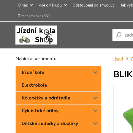
O nás
Vše o nákupu
Odstoupeni od smlouvy
Jak vyb
Recenze zákazníků
Nabídka sortimentu
Úvod
O
BLI
Jízdní kola
Elektrokola
Koloběžky a odrážedla
Cyklistické přilby
Dětské sedačky a doplňky