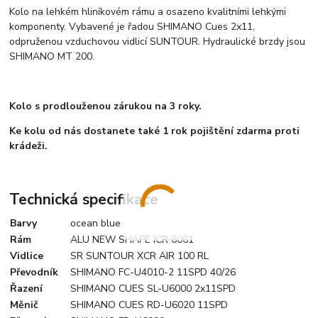
Kolo na lehkém hliníkovém rámu a osazeno kvalitními lehkými
komponenty. Vybavené je řadou SHIMANO Cues 2x11,
odpruženou vzduchovou vidlicí SUNTOUR. Hydraulické brzdy jsou
SHIMANO MT 200.
Kolo s prodlouženou zárukou na 3 roky.
Ke kolu od nás dostanete také 1 rok pojištění zdarma proti
krádeži.
Technická specifikace
Barvy
ocean blue
Rám
ALU NEW SHAPE ICR 6061
Vidlice
SR SUNTOUR XCR AIR 100 RL
Převodník
SHIMANO FC-U4010-2 11SPD 40/26
Řazení
SHIMANO CUES SL-U6000 2x11SPD
Měnič
SHIMANO CUES RD-U6020 11SPD