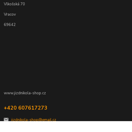
Vlkošská 70
Vracov
69642
www.jizdnikola-shop.cz
+420 607617273
jizdnikola-shop@email.cz