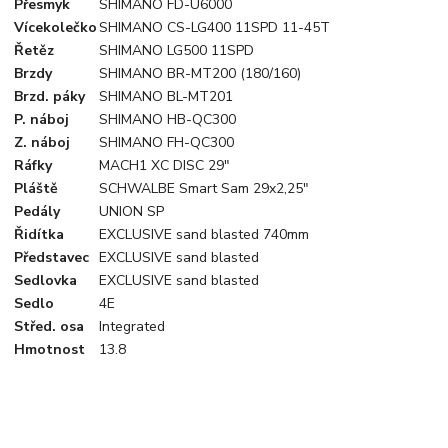
Přesmyk
SHIMANO FD-U6000
Více­kolečko
SHIMANO CS-LG400 11SPD 11-45T
Řetěz
SHIMANO LG500 11SPD
Brzdy
SHIMANO BR-MT200 (180/160)
Brzd. páky
SHIMANO BL-MT201
P. náboj
SHIMANO HB-QC300
Z. náboj
SHIMANO FH-QC300
Ráfky
MACH1 XC DISC 29"
Pláště
SCHWALBE Smart Sam 29x2,25"
Pedály
UNION SP
Řidítka
EXCLUSIVE sand blasted 740mm
Představec
EXCLUSIVE sand blasted
Sedlovka
EXCLUSIVE sand blasted
Sedlo
4E
Střed. osa
Integrated
Hmotnost
13.8