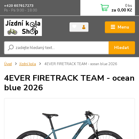
0
ks
+420 607617273
za
0,00 Kč
Po - Pá 9.00 - 18.00
Menu
Hledat
Úvod
Jízdní kola
4EVER FIRETRACK TEAM - ocean blue 2026
4EVER FIRETRACK TEAM - ocean
blue 2026